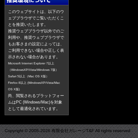
このウェブサイトは、以下のウ
ェブブラウザでご覧いただくこ
とを推奨いたします。
推奨ウェブブラウザ以外でのご
利用や、推奨ウェブブラウザで
もお客さまの設定によっては、
ご利用できない場合や正しく表
示されない場合があります。
Microsoft Internet Explorer 7以上
（WindowsXP/Vista/Windows 7版）
Safari 5以上（Mac OS X版）
Firefox 8以上 (WindowsXP/Vista/Mac
OS X版)
尚、閲覧されるプラットフォー
ムはPC (Windows/Mac)を対象
として最適化されています。
Copyright © 2005-2026 有限会社ガレージT&F All rights reserved.