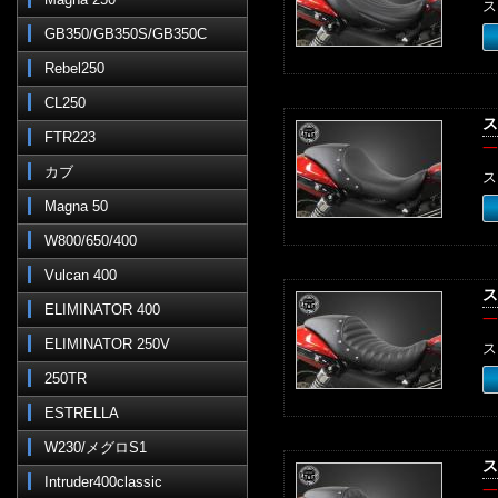
ス
GB350/GB350S/GB350C
Rebel250
CL250
ス
FTR223
一
カブ
ス
Magna 50
W800/650/400
Vulcan 400
ス
ELIMINATOR 400
一
ELIMINATOR 250V
ス
250TR
ESTRELLA
W230/メグロS1
ス
Intruder400classic
一