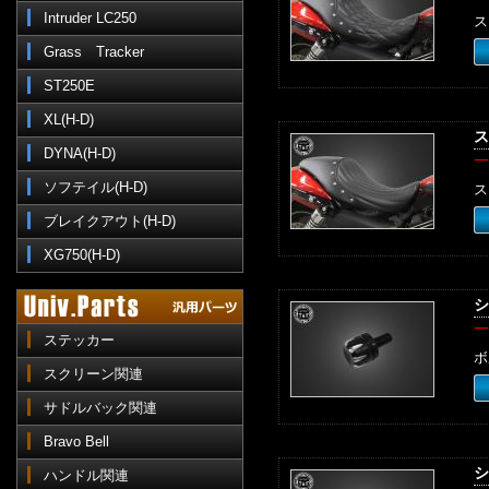
Intruder LC250
ス
Grass Tracker
ST250E
XL(H-D)
ス
DYNA(H-D)
一
ソフテイル(H-D)
ス
ブレイクアウト(H-D)
XG750(H-D)
シ
一
ステッカー
ボ
スクリーン関連
サドルバック関連
Bravo Bell
シ
ハンドル関連