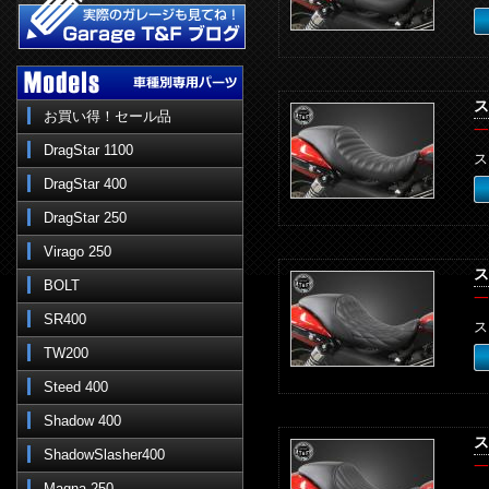
ス
お買い得！セール品
一
DragStar 1100
ス
DragStar 400
DragStar 250
Virago 250
ス
BOLT
一
SR400
ス
TW200
Steed 400
Shadow 400
ス
ShadowSlasher400
一
Magna 250