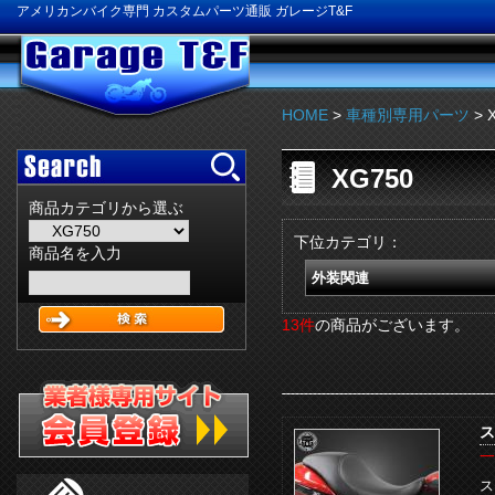
アメリカンバイク専門 カスタムパーツ通販 ガレージT&F
HOME
>
車種別専用パーツ
> 
XG750
商品カテゴリから選ぶ
下位カテゴリ：
商品名を入力
外装関連
13件
の商品がございます。
ス
一
ス