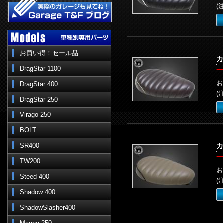
(
お買い得！セール品
カ
DragStar 1100
一
お
DragStar 400
(
DragStar 250
Virago 250
BOLT
SR400
カ
一
TW200
お
Steed 400
(
Shadow 400
ShadowSlasher400
Magna 250