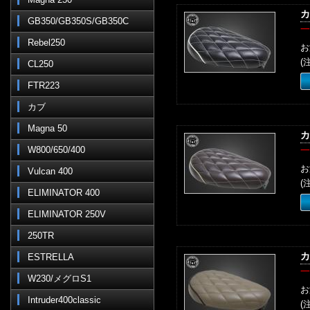
カ
GB350/GB350S/GB350C
一
Rebel250
お
(
CL250
FTR223
カブ
Magna 50
カ
W800/650/400
一
お
Vulcan 400
(
ELIMINATOR 400
ELIMINATOR 250V
250TR
カ
ESTRELLA
一
W230/メグロS1
お
Intruder400classic
(