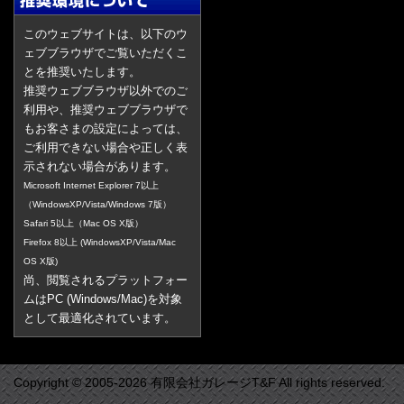
このウェブサイトは、以下のウ
ェブブラウザでご覧いただくこ
とを推奨いたします。
推奨ウェブブラウザ以外でのご
利用や、推奨ウェブブラウザで
もお客さまの設定によっては、
ご利用できない場合や正しく表
示されない場合があります。
Microsoft Internet Explorer 7以上
（WindowsXP/Vista/Windows 7版）
Safari 5以上（Mac OS X版）
Firefox 8以上 (WindowsXP/Vista/Mac
OS X版)
尚、閲覧されるプラットフォー
ムはPC (Windows/Mac)を対象
として最適化されています。
Copyright © 2005-2026 有限会社ガレージT&F All rights reserved.