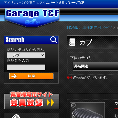
アメリカンバイク専門 カスタムパーツ通販 ガレージT&F
HOME
>
車種別専用パーツ
> 
カブ
商品カテゴリから選ぶ
下位カテゴリ：
商品名を入力
外装関連
6件
の商品がございます。
カ
一
お