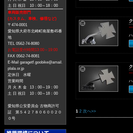
土 日 祝日
10：00～18：00
車両販売部門
(カスタム、車検、修理など)
ク
〒474-0001
一
愛知県大府市北崎町南屋敷45番
ハ
地
TEL 0562-74-8080
お電話受付時間13:00～19:00
FAX 0562-74-8081
E-Mail garagetf.goobike@amail.
ク
plala.or.jp
一
定休日 水曜
営業時間
ハ
月 火 木 金
13：00～19：00
土 日 祝日
10：00～18：00
愛知県公安委員会 古物商許可
1
2
次へ>>
証 第５４２７８０６００２０
０号