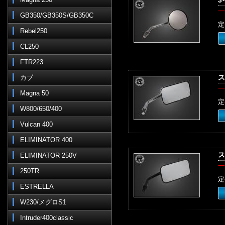
3
一
GB350/GB350S/GB350C
定
Rebel250
CL250
FTR223
ス
カブ
一
Magna 50
定
W800/650/400
Vulcan 400
ELIMINATOR 400
ス
ELIMINATOR 250V
一
250TR
定
ESTRELLA
W230/メグロS1
Intruder400classic