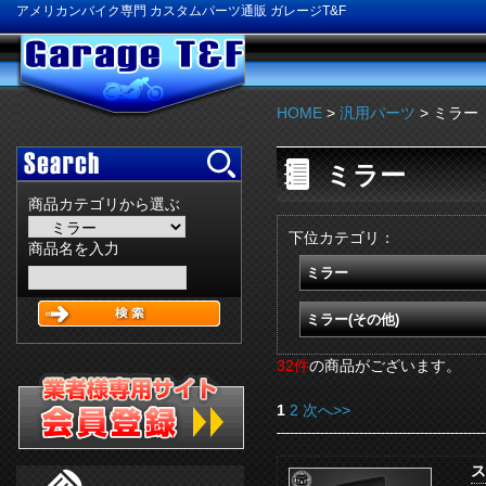
アメリカンバイク専門 カスタムパーツ通販 ガレージT&F
HOME
>
汎用パーツ
> ミラー
ミラー
商品カテゴリから選ぶ
下位カテゴリ：
商品名を入力
ミラー
ミラー(その他)
32件
の商品がございます。
1
2
次へ>>
ス