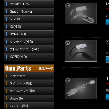
シ
Intruder LC250
一
Grass Tracker
シ
ST250E
XL(H-D)
DYNA(H-D)
シ
ソフテイル(H-D)
一
ブレイクアウト(H-D)
シ
XG750(H-D)
ステッカー
ミ
スクリーン関連
一
純
サドルバック関連
Bravo Bell
ハンドル関連