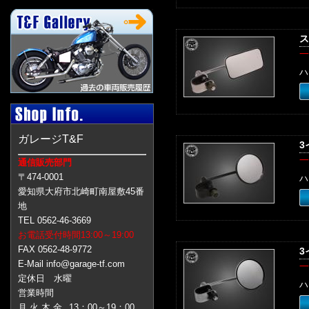
ス
一
ハ
ガレージT&F
3
一
通信販売部門
〒474-0001
ハ
愛知県大府市北崎町南屋敷45番
地
TEL 0562-46-3669
お電話受付時間13:00～19:00
FAX 0562-48-9772
3
E-Mail info@garage-tf.com
一
定休日 水曜
ハ
営業時間
月 火 木 金
13：00～19：00