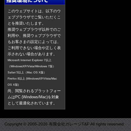
このウェブサイトは、以下のウ
ェブブラウザでご覧いただくこ
とを推奨いたします。
推奨ウェブブラウザ以外でのご
利用や、推奨ウェブブラウザで
もお客さまの設定によっては、
ご利用できない場合や正しく表
示されない場合があります。
Microsoft Internet Explorer 7以上
（WindowsXP/Vista/Windows 7版）
Safari 5以上（Mac OS X版）
Firefox 8以上 (WindowsXP/Vista/Mac
OS X版)
尚、閲覧されるプラットフォー
ムはPC (Windows/Mac)を対象
として最適化されています。
Copyright © 2005-2026 有限会社ガレージT&F All rights reserved.