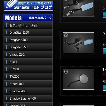
一
シ
お買い得！セール品
DragStar 1100
ス
一
DragStar 400
シ
DragStar 250
Virago 250
BOLT
SR400
3
一
TW200
定
Steed 400
Shadow 400
ShadowSlasher400
Magna 250