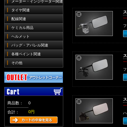
メーター・インジケーター関連
タイヤ関連
ス
一
配線関連
フ
ケミカル用品
ヘルメット
バッグ・アパレル関連
各種ペイント関連
ス
一
その他
フ
ス
商品数：
0
一
0円
合計：
ハ