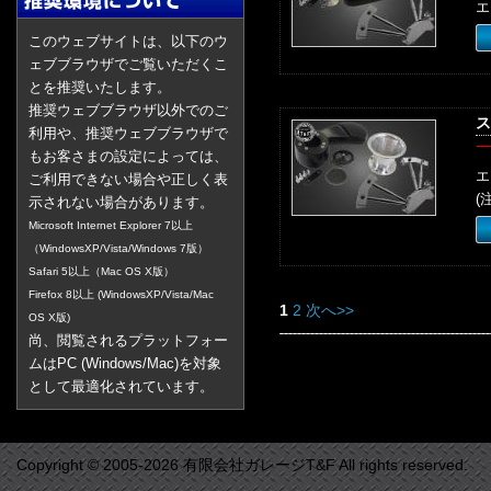
エ
このウェブサイトは、以下のウ
ェブブラウザでご覧いただくこ
とを推奨いたします。
推奨ウェブブラウザ以外でのご
ス
利用や、推奨ウェブブラウザで
一
もお客さまの設定によっては、
エ
ご利用できない場合や正しく表
(
示されない場合があります。
Microsoft Internet Explorer 7以上
（WindowsXP/Vista/Windows 7版）
Safari 5以上（Mac OS X版）
Firefox 8以上 (WindowsXP/Vista/Mac
1
2
次へ>>
OS X版)
尚、閲覧されるプラットフォー
ムはPC (Windows/Mac)を対象
として最適化されています。
Copyright © 2005-2026 有限会社ガレージT&F All rights reserved.