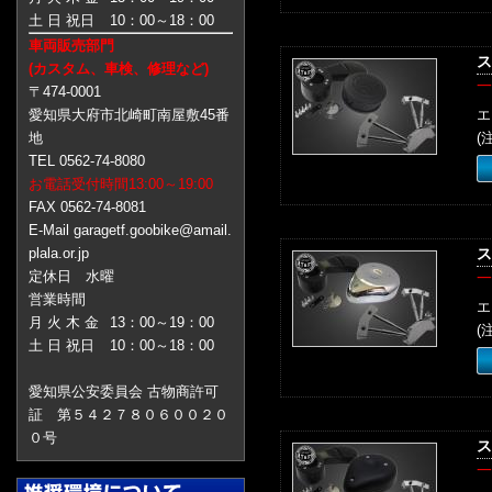
土 日 祝日
10：00～18：00
車両販売部門
ス
(カスタム、車検、修理など)
一
〒474-0001
愛知県大府市北崎町南屋敷45番
エ
地
(
TEL 0562-74-8080
お電話受付時間13:00～19:00
FAX 0562-74-8081
E-Mail garagetf.goobike@amail.
plala.or.jp
ス
定休日 水曜
一
営業時間
エ
月 火 木 金
13：00～19：00
(
土 日 祝日
10：00～18：00
愛知県公安委員会 古物商許可
証 第５４２７８０６００２０
０号
ス
一