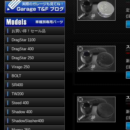
一
定
(
お買い得！セール品
DragStar 1100
ス
DragStar 400
一
DragStar 250
新
Virago 250
(
BOLT
SR400
TW200
ス
Steed 400
一
新
Shadow 400
(
ShadowSlasher400
Magna 250