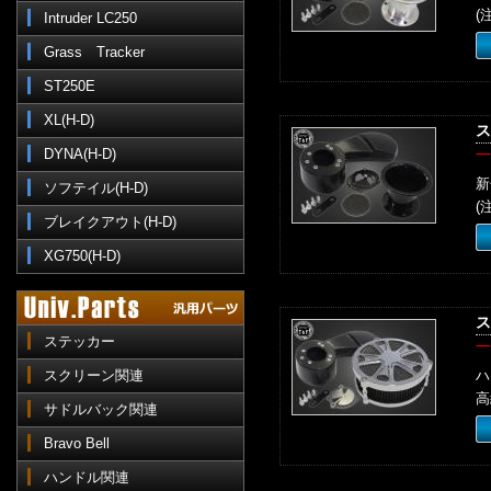
(
Intruder LC250
Grass Tracker
ST250E
XL(H-D)
ス
DYNA(H-D)
一
新
ソフテイル(H-D)
(
ブレイクアウト(H-D)
XG750(H-D)
ス
ステッカー
一
スクリーン関連
ハ
高
サドルバック関連
Bravo Bell
ハンドル関連