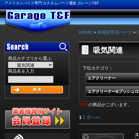
アメリカンバイク専門 カスタムパーツ通販 ガレージT&F
HOME
>
車種別専用パーツ
>
吸気関連
商品カテゴリから選ぶ
下位カテゴリ：
商品名を入力
エアクリーナー
エアクリーナー&プッシュロ
27件
の商品がございます。
1
2
次へ>>
ス