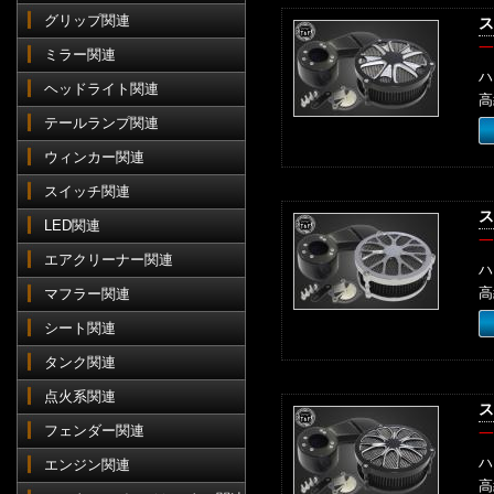
グリップ関連
ス
一
ミラー関連
ハ
ヘッドライト関連
高
テールランプ関連
ウィンカー関連
スイッチ関連
ス
LED関連
一
エアクリーナー関連
ハ
高
マフラー関連
シート関連
タンク関連
点火系関連
ス
フェンダー関連
一
ハ
エンジン関連
高