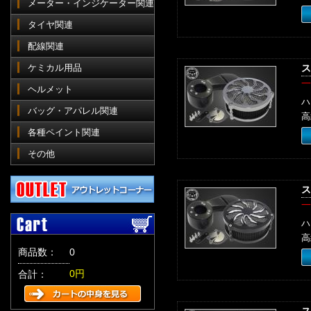
メーター・インジケーター関連
タイヤ関連
配線関連
ケミカル用品
ス
一
ヘルメット
ハ
バッグ・アパレル関連
高
各種ペイント関連
その他
ス
一
ハ
高
商品数：
0
0円
合計：