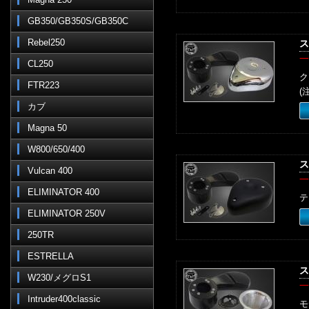
GB350/GB350S/GB350C
Rebel250
ス
一
CL250
ク
FTR223
(
カブ
Magna 50
W800/650/400
ス
Vulcan 400
一
ELIMINATOR 400
テ
ELIMINATOR 250V
250TR
ESTRELLA
ス
W230/メグロS1
一
Intruder400classic
モ