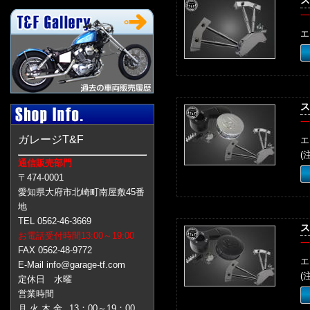
ス
一
エ
ス
一
ガレージT&F
エ
(
通信販売部門
〒474-0001
愛知県大府市北崎町南屋敷45番
地
TEL 0562-46-3669
ス
お電話受付時間13:00～19:00
一
FAX 0562-48-9772
エ
E-Mail info@garage-tf.com
(
定休日 水曜
営業時間
月 火 木 金
13：00～19：00