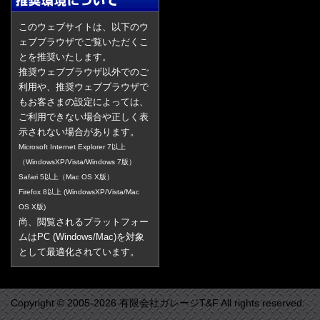
このウェブサイトは、以下のウ
ェブブラウザでご覧いただくこ
とを推奨いたします。
推奨ウェブブラウザ以外でのご
利用や、推奨ウェブブラウザで
もお客さまの設定によっては、
ご利用できない場合や正しく表
示されない場合があります。
Microsoft Internet Explorer 7以上
（WindowsXP/Vista/Windows 7版）
Safari 5以上（Mac OS X版）
Firefox 8以上 (WindowsXP/Vista/Mac
OS X版)
尚、閲覧されるプラットフォー
ムはPC (Windows/Mac)を対象
として最適化されています。
Copyright © 2005-2026 有限会社ガレージT&F All rights reserved.