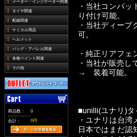
メーター・インジケーター関連
・当社コンバッ
タイヤ関連
り付け可能。
配線関連
・当社ディープ
ケミカル用品
可。
ヘルメット
バッグ・アパレル関連
・純正リアフェ
各種ペイント関連
・当社が販売し
その他
→ 装着可能。
■unilli(ユナ
商品数：
0
・ユナリは台湾
0円
合計：
日本ではまだ認