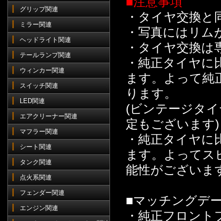
■注意事項
グリップ関連
・タイヤ交換と
ミラー関連
・写真にはリム
ヘッドライト関連
・タイヤ交換は
テールランプ関連
・純正タイヤに
ウィンカー関連
ます。よって純
スイッチ関連
ります。
LED関連
(ビンテージタ
エアクリーナー関連
定もございます)
マフラー関連
・純正タイヤに
シート関連
ます。よってス
タンク関連
能性がございま
点火系関連
フェンダー関連
■マッチングデ
エンジン関連
・純正フロント