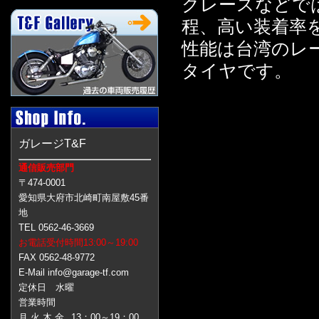
クレースなどで
程、高い装着率
性能は台湾のレ
タイヤです。
ガレージT&F
通信販売部門
〒474-0001
愛知県大府市北崎町南屋敷45番
地
TEL 0562-46-3669
お電話受付時間13:00～19:00
FAX 0562-48-9772
E-Mail info@garage-tf.com
定休日 水曜
営業時間
月 火 木 金
13：00～19：00