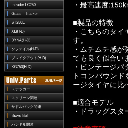
・最高速度:150
Intruder LC250
Grass Tracker
■製品の特徴
ST250E
・こちらのタイ
XL(H-D)
す。
DYNA(H-D)
・ムチムチ感が
ソフテイル(H-D)
ても良く似合い
ブレイクアウト(H-D)
・ビンテージパ
XG750(H-D)
トコンパウンド
ージタイヤに比
ステッカー
スクリーン関連
■適合モデル
サドルバック関連
・ドラッグスター
Bravo Bell
ハンドル関連