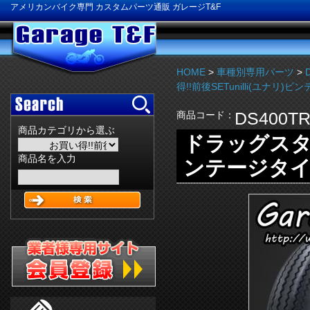
アメリカンバイク専門 カスタムパーツ通販 ガレージT&F
HOME
>
車種別専用パーツ
>
得!!前後SETunilli(ユナリ)
DS400TR
商品コード：
商品カテゴリから選ぶ
ドラッグスター4
商品名を入力
ンテージタイヤ