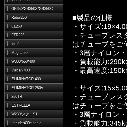
GB350/GB350S/GB350C
■製品の仕様
Rebel250
・サイズ:19×4.0
CL250
・チューブレス
FTR223
はチューブをご
カブ
・3層ナイロン
Magna 50
・負載能力:290k
W800/650/400
・最高速度:150
Vulcan 400
ELIMINATOR 400
・サイズ:15×5.0
ELIMINATOR 250V
・チューブレス
250TR
はチューブをご
ESTRELLA
・3層ナイロン
W230/メグロS1
・負載能力:345k
Intruder400classic