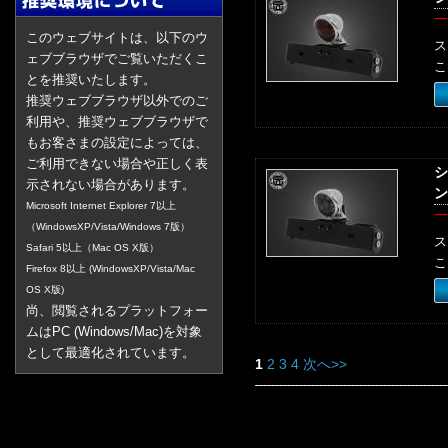
一
このウェブサイトは、以下のウ
ス
ェブブラウザでご覧いただくこ
こ
とを推奨いたします。
推奨ウェブブラウザ以外でのご
利用や、推奨ウェブブラウザで
もお客さまの設定によっては、
ご利用できない場合や正しく表
シ
示されない場合があります。
ン
Microsoft Internet Explorer 7以上
一
（WindowsXP/Vista/Windows 7版）
ス
Safari 5以上（Mac OS X版）
こ
Firefox 8以上 (WindowsXP/Vista/Mac
OS X版)
尚、閲覧されるプラットフォー
ムはPC (Windows/Mac)を対象
として最適化されています。
1
2
3
4
次へ>>