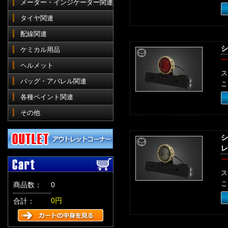
メーター・インジケーター関連
タイヤ関連
配線関連
シ
ケミカル用品
一
ヘルメット
ス
バッグ・アパレル関連
こ
各種ペイント関連
その他
シ
レ
一
ス
こ
商品数：
0
0円
合計：