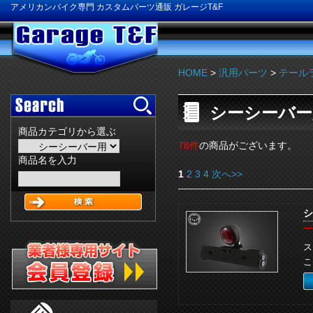
アメリカンバイク専門 カスタムパーツ通販 ガレージT&F
HOME
>
汎用パーツ
>
テール
シーシーバー
商品カテゴリから選ぶ
78件
の商品がございます。
商品名を入力
1
2
3
4
次へ>>
シ
一
ス
こ