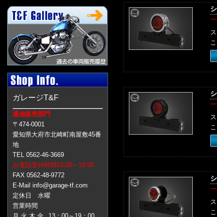
シ
一
ス
こ
シ
ガレージT&F
一
通信販売部門
ス
〒474-0001
こ
愛知県大府市北崎町南屋敷45番
地
TEL 0562-46-3669
お電話受付時間13:00～19:00
FAX 0562-48-9772
シ
E-Mail info@garage-tf.com
一
定休日 水曜
ス
営業時間
こ
月 火 木 金
13：00～19：00