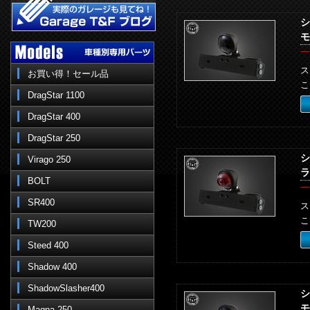
シ
モ
一
ス
お買い得！セール品
こ
DragStar 1100
DragStar 400
DragStar 250
シ
Virago 250
ラ
BOLT
一
SR400
ス
こ
TW200
Steed 400
Shadow 400
ShadowSlasher400
シ
モ
Magna 250