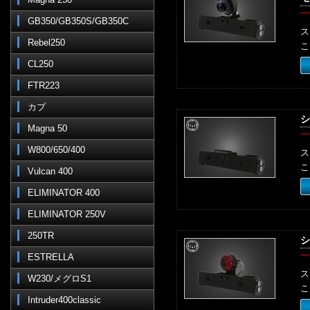
一
GB350/GB350S/GB350C
ス
Rebel250
こ
CL250
FTR223
カブ
シ
Magna 50
一
W800/650/400
ス
こ
Vulcan 400
ELIMINATOR 400
ELIMINATOR 250V
250TR
シ
一
ESTRELLA
ス
W230/メグロS1
こ
Intruder400classic