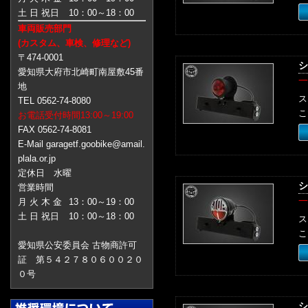
土 日 祝日
10：00～18：00
車両販売部門
(カスタム、車検、修理など)
〒474-0001
シ
愛知県大府市北崎町南屋敷45番
一
地
ス
TEL 0562-74-8080
こ
お電話受付時間13:00～19:00
FAX 0562-74-8081
E-Mail garagetf.goobike@amail.
plala.or.jp
定休日 水曜
シ
営業時間
一
月 火 木 金
13：00～19：00
土 日 祝日
10：00～18：00
ス
こ
愛知県公安委員会 古物商許可
証 第５４２７８０６００２０
０号
シ