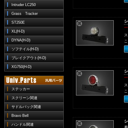
Intruder LC250
Grass Tracker
シ
ST250E
一
XL(H-D)
ス
DYNA(H-D)
こ
ソフテイル(H-D)
ブレイクアウト(H-D)
XG750(H-D)
シ
一
ス
ステッカー
こ
スクリーン関連
サドルバック関連
Bravo Bell
シ
ハンドル関連
モ