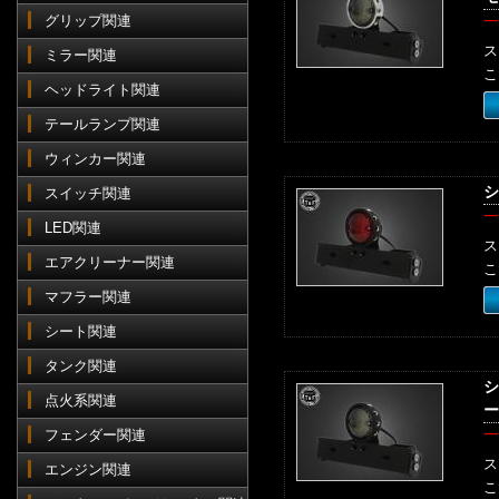
グリップ関連
一
ス
ミラー関連
こ
ヘッドライト関連
テールランプ関連
ウィンカー関連
シ
スイッチ関連
一
LED関連
ス
エアクリーナー関連
こ
マフラー関連
シート関連
タンク関連
シ
点火系関連
ー
一
フェンダー関連
ス
エンジン関連
こ