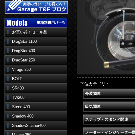
お買い得！セール品
DragStar 1100
DragStar 400
DragStar 250
Virago 250
BOLT
下位カテゴリ：
SR400
外装関連
TW200
吸気関連
Steed 400
Shadow 400
ステップ・スタンド関連
ShadowSlasher400
メーター・インジケーター
Magna 250