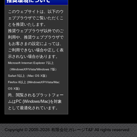
このウェブサイトは、以下のウ
ェブブラウザでご覧いただくこ
とを推奨いたします。
推奨ウェブブラウザ以外でのご
利用や、推奨ウェブブラウザで
もお客さまの設定によっては、
ご利用できない場合や正しく表
示されない場合があります。
Microsoft Internet Explorer 7以上
（WindowsXP/Vista/Windows 7版）
Safari 5以上（Mac OS X版）
Firefox 8以上 (WindowsXP/Vista/Mac
OS X版)
尚、閲覧されるプラットフォー
ムはPC (Windows/Mac)を対象
として最適化されています。
Copyright © 2005-2026 有限会社ガレージT&F All rights reserved.