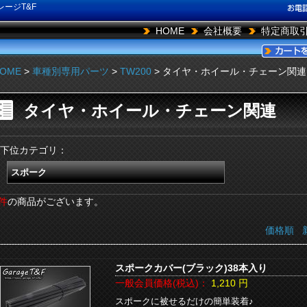
ージT&F
HOME
会社概要
特定商取
OME
>
車種別専用パーツ
>
TW200
> タイヤ・ホイール・チェーン関連
タイヤ・ホイール・チェーン関連
下位カテゴリ：
スポーク
件
の商品がございます。
価格順
スポークカバー(ブラック)38本入り
一般会員価格(税込)：
1,210
円
スポークに被せるだけの簡単装着♪