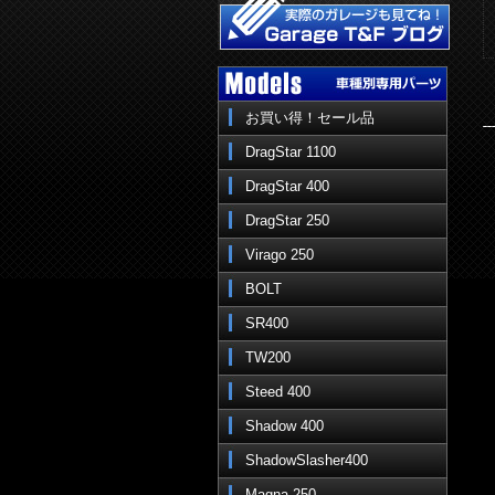
お買い得！セール品
DragStar 1100
DragStar 400
DragStar 250
Virago 250
BOLT
SR400
TW200
Steed 400
Shadow 400
ShadowSlasher400
Magna 250