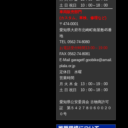
土 日 祝日
10：00～18：00
車両販売部門
(カスタム、車検、修理など)
〒474-0001
愛知県大府市北崎町南屋敷45番
地
TEL 0562-74-8080
お電話受付時間13:00～19:00
FAX 0562-74-8081
E-Mail garagetf.goobike@amail.
plala.or.jp
定休日 水曜
営業時間
月 火 木 金
13：00～19：00
土 日 祝日
10：00～18：00
愛知県公安委員会 古物商許可
証 第５４２７８０６００２０
０号