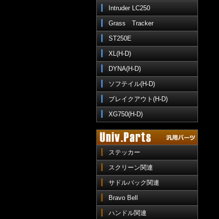
Intruder LC250
Grass Tracker
ST250E
XL(H-D)
DYNA(H-D)
ソフテイル(H-D)
ブレイクアウト(H-D)
XG750(H-D)
ステッカー
スクリーン関連
サドルバック関連
Bravo Bell
ハンドル関連