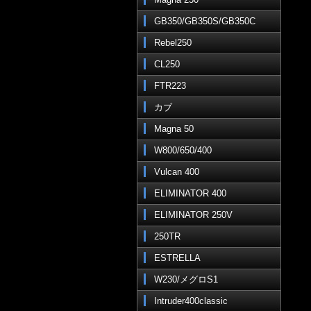
GB350/GB350S/GB350C
Rebel250
CL250
FTR223
カブ
Magna 50
W800/650/400
Vulcan 400
ELIMINATOR 400
ELIMINATOR 250V
250TR
ESTRELLA
W230/メグロS1
Intruder400classic