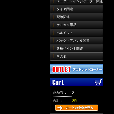
メーター・インジケーター関連
タイヤ関連
配線関連
ケミカル用品
ヘルメット
バッグ・アパレル関連
各種ペイント関連
その他
商品数：
0
0円
合計：