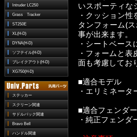
いスポーティな
Intruder LC250
・クッション性
Grass Tracker
タンフォーム(
ST250E
事が出来ます。
XL(H-D)
・シートベース
DYNA(H-D)
・フォームと表
ソフテイル(H-D)
面も考慮してお
ブレイクアウト(H-D)
XG750(H-D)
■適合モデル
・エリミネーター
ステッカー
スクリーン関連
■適合フェンダ
サドルバック関連
・純正フェンダ
Bravo Bell
ハンドル関連