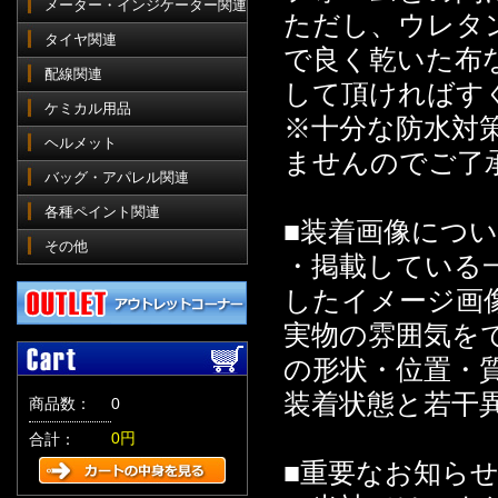
メーター・インジケーター関連
ただし、ウレタ
タイヤ関連
で良く乾いた布
配線関連
して頂ければす
ケミカル用品
※十分な防水対
ヘルメット
ませんのでご了
バッグ・アパレル関連
各種ペイント関連
■装着画像につ
その他
・掲載している
したイメージ画
実物の雰囲気を
の形状・位置・
装着状態と若干
商品数：
0
0円
合計：
■重要なお知ら