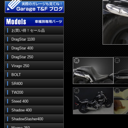
お買い得！セール品
DragStar 1100
DragStar 400
DragStar 250
Virago 250
BOLT
SR400
TW200
Steed 400
Shadow 400
ShadowSlasher400
Magna 250