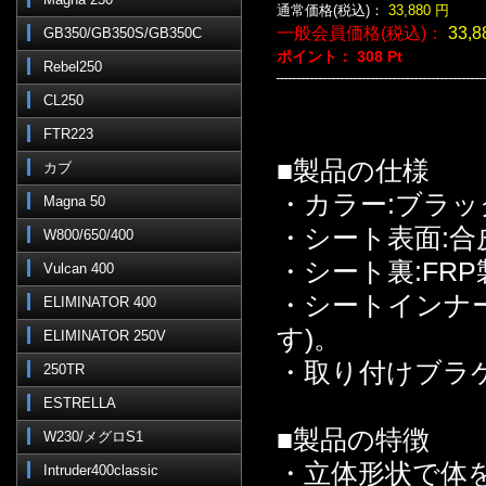
通常価格(税込)：
33,880
円
一般会員価格(税込)：
33,8
GB350/GB350S/GB350C
ポイント：
308
Pt
Rebel250
CL250
FTR223
■製品の仕様
カブ
・カラー:ブラッ
Magna 50
・シート表面:合
W800/650/400
・シート裏:FRP
Vulcan 400
・シートインナ
ELIMINATOR 400
す)。
ELIMINATOR 250V
・取り付けブラ
250TR
ESTRELLA
■製品の特徴
W230/メグロS1
・立体形状で体
Intruder400classic