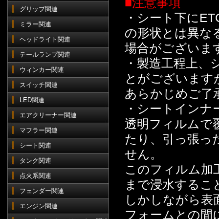
■注意事項
グリップ関連
・シート下にET
ミラー関連
の形状とは異な
ヘッドライト関連
場合がございま
テールランプ関連
・製造工程上、
ウィンカー関連
とがございます
スイッチ関連
あらかじめご了
LED関連
・シートインナ
エアクリーナー関連
透明フィルムで
マフラー関連
たり、引っ張っ
シート関連
せん。
タンク関連
このフィルム加
点火系関連
まで浸水するこ
フェンダー関連
しかしながら表
エンジン関連
フォームとの間