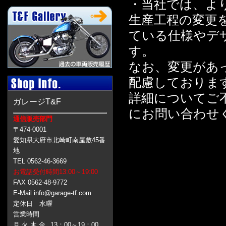
・当社では、よ
生産工程の変更
ている仕様やデ
す。
なお、変更があ
配慮しておりま
詳細についてご
ガレージT&F
にお問い合わせ
通信販売部門
〒474-0001
愛知県大府市北崎町南屋敷45番
地
TEL 0562-46-3669
お電話受付時間13:00～19:00
FAX 0562-48-9772
E-Mail info@garage-tf.com
定休日 水曜
営業時間
月 火 木 金
13：00～19：00