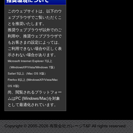
このウェブサイトは、以下のウ
ェブブラウザでご覧いただくこ
とを推奨いたします。
推奨ウェブブラウザ以外でのご
利用や、推奨ウェブブラウザで
もお客さまの設定によっては、
ご利用できない場合や正しく表
示されない場合があります。
Microsoft Internet Explorer 7以上
（WindowsXP/Vista/Windows 7版）
Safari 5以上（Mac OS X版）
Firefox 8以上 (WindowsXP/Vista/Mac
OS X版)
尚、閲覧されるプラットフォー
ムはPC (Windows/Mac)を対象
として最適化されています。
Copyright © 2005-2026 有限会社ガレージT&F All rights reserved.