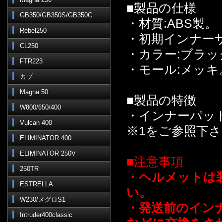
■製品の仕様
GB350/GB350S/GB350C
・材質:ABS製。
Rebel250
・初期インナーサイ
CL250
・カラー:ブラッ
FTR223
・モール:メッキ
カブ
Magna 50
■製品の特徴
W800/650/400
・インナーパッ
Vulcan 400
※1をご参照下さ
ELIMINATOR 400
ELIMINATOR 250V
■注意事項
250TR
・ヘルメットは
ESTRELLA
い。
W230/メグロS1
・発送前のイン
Intruder400classic