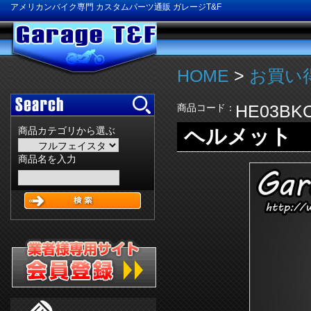
アメリカンバイク専門 カスタムパーツ通販 ガレージT&F
HOME
>
お買い得
HE03BK
商品コード：
ヘルメット HE
商品カテゴリから選ぶ
商品名を入力