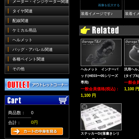
メーター・インジケーター関連
画像を拡大する
タイヤ関連
装着イメージです♪
装着イ
配線関連
ケミカル用品
ヘルメット
バッグ・アパレル関連
各種ペイント関連
その他
ヘルメット インナーパ
汎用ヘル
ッド(HE03〜05シリーズ
(タイプA
一般会員
専用)
一般会員価格(税込)：
1,100 
1,100 円
商品数：
0
0円
合計：
ステッカーD/(落書きシリ