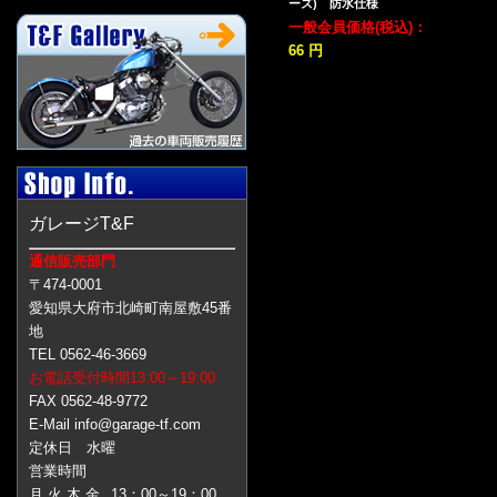
ーズ) 防水仕様
一般会員価格(税込)：
66 円
ガレージT&F
通信販売部門
〒474-0001
愛知県大府市北崎町南屋敷45番
地
TEL 0562-46-3669
お電話受付時間13:00～19:00
FAX 0562-48-9772
E-Mail info@garage-tf.com
定休日 水曜
営業時間
月 火 木 金
13：00～19：00