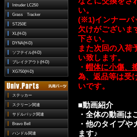
などに交換をさ
Intruder LC250
い。
Grass Tracker
(※1)インナー
ST250E
欠けがございま
XL(H-D)
下さい。
DYNA(H-D)
また次回の入荷
ソフテイル(H-D)
い致します。
ブレイクアウト(H-D)
・
帽体に小傷、
XG750(H-D)
為、返品等は受
いです。
ステッカー
■動画紹介
スクリーン関連
・全体の動画は
サドルバック関連
・他のタイプやカ
Bravo Bell
ます♪
ハンドル関連