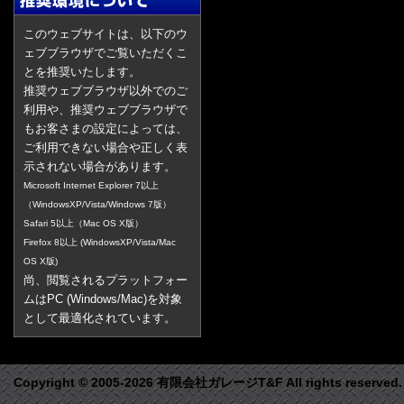
このウェブサイトは、以下のウ
ェブブラウザでご覧いただくこ
とを推奨いたします。
推奨ウェブブラウザ以外でのご
利用や、推奨ウェブブラウザで
もお客さまの設定によっては、
ご利用できない場合や正しく表
示されない場合があります。
Microsoft Internet Explorer 7以上
（WindowsXP/Vista/Windows 7版）
Safari 5以上（Mac OS X版）
Firefox 8以上 (WindowsXP/Vista/Mac
OS X版)
尚、閲覧されるプラットフォー
ムはPC (Windows/Mac)を対象
として最適化されています。
Copyright © 2005-2026 有限会社ガレージT&F All rights reserved.