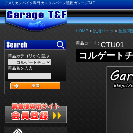
アメリカンバイク専門 カスタムパーツ通販 ガレージT&F
HOME
>
汎用パーツ
>
配線関
CTU01
商品コード：
コルゲートチ
商品カテゴリから選ぶ
商品名を入力