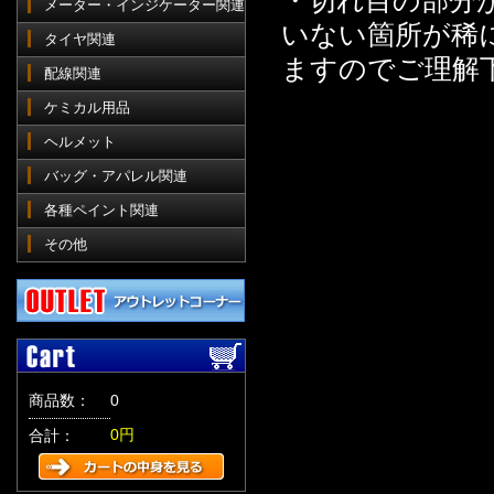
・切れ目の部分
メーター・インジケーター関連
いない箇所が稀
タイヤ関連
ますのでご理解
配線関連
ケミカル用品
ヘルメット
バッグ・アパレル関連
各種ペイント関連
その他
商品数：
0
0円
合計：