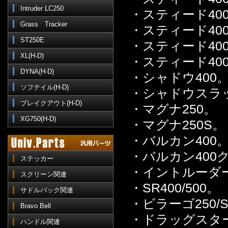
Intruder LC250
・スティード400
Grass Tracker
・スティード400
ST250E
・スティード400
XL(H-D)
・スティード400
DYNA(H-D)
・シャドウ400
ソフテイル(H-D)
・シャドウスラッ
ブレイクアウト(H-D)
・マグナ250。
XG750(H-D)
・マグナ250S。
・バルカン400
・バルカン400
ステッカー
・イントルーダー
スクリーン関連
・SR400/500。
サドルバック関連
・ビラーゴ250/
Bravo Bell
・ドラッグスター
ハンドル関連