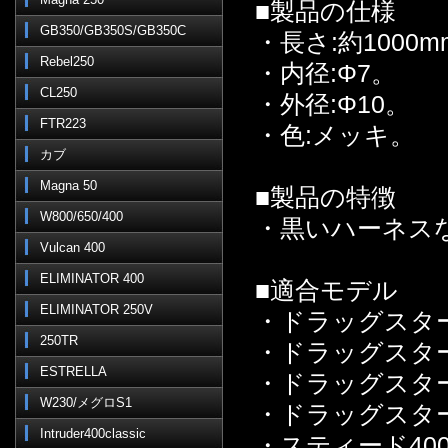
■製品の仕様
GB350/GB350S/GB350C
・長さ:約1000m
Rebel250
・内径:Φ7。
CL250
・外径:Φ10。
FTR223
・色:メッキ。
カブ
Magna 50
■製品の特徴
W800/650/400
・黒いハーネス
Vulcan 400
ELIMINATOR 400
■適合モデル
ELIMINATOR 250V
・ドラッグスター
250TR
・ドラッグスター
ESTRELLA
・ドラッグスター
W230/メグロS1
・ドラッグスター
Intruder400classic
・スティード40