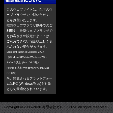
このウェブサイトは、以下のウ
ェブブラウザでご覧いただくこ
とを推奨いたします。
推奨ウェブブラウザ以外でのご
利用や、推奨ウェブブラウザで
もお客さまの設定によっては、
ご利用できない場合や正しく表
示されない場合があります。
Microsoft Internet Explorer 7以上
（WindowsXP/Vista/Windows 7版）
Safari 5以上（Mac OS X版）
Firefox 8以上 (WindowsXP/Vista/Mac
OS X版)
尚、閲覧されるプラットフォー
ムはPC (Windows/Mac)を対象
として最適化されています。
Copyright © 2005-2026 有限会社ガレージT&F All rights reserved.