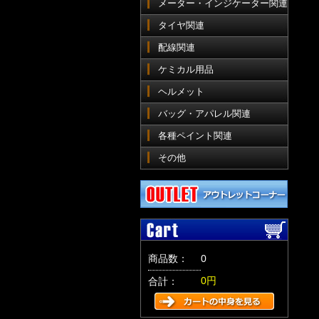
メーター・インジケーター関連
タイヤ関連
配線関連
ケミカル用品
ヘルメット
バッグ・アパレル関連
各種ペイント関連
その他
商品数：
0
0円
合計：