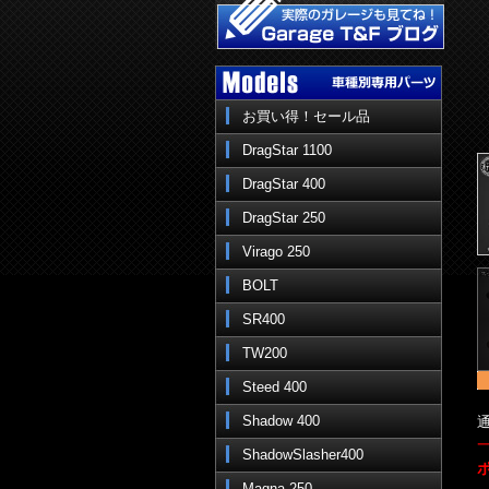
お買い得！セール品
DragStar 1100
DragStar 400
DragStar 250
Virago 250
BOLT
SR400
TW200
Steed 400
Shadow 400
通
ShadowSlasher400
Magna 250