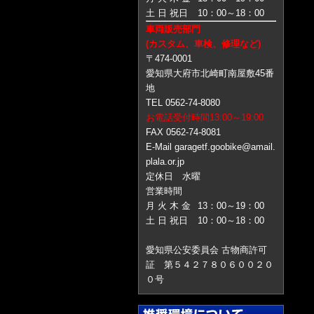
土 日 祝日
10：00～18：00
車両販売部門
(カスタム、車検、修理など)
〒474-0001
愛知県大府市北崎町南屋敷45番
地
TEL 0562-74-8080
お電話受付時間13:00～19:00
FAX 0562-74-8081
E-Mail garagetf.goobike@amail.
plala.or.jp
定休日 水曜
営業時間
月 火 木 金
13：00～19：00
土 日 祝日
10：00～18：00
愛知県公安委員会 古物商許可
証 第５４２７８０６００２０
０号