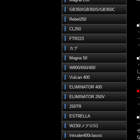
GB350/GB350S/GB350C
Rebel250
CL250
FTR223
カブ
Magna 50
W800/650/400
Vulcan 400
ELIMINATOR 400
ELIMINATOR 250V
250TR
ESTRELLA
W230/メグロS1
Intruder400classic