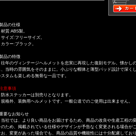
ん
■製品の仕様
・材質:ABS製。
・サイズ:フリーサイズ。
・カラー:ブラック。
■製品の特徴
・往年のヴィンテージヘルメットを忠実に再現した復刻モデル。懐かしの
し、当時の雰囲気をそのままに。小ぶりな帽体と薄型パッド設計で深く
カスタムも楽しめる無骨な一品です。
■注意事項
・防水ステッカーは別売りとなります。
・規格外、装飾用ヘルメットです。一般公道でのご使用は出来ません。
■重要なお知らせ
・当社では、より良い商品をお届けするため、商品の改良や生産工程の
そのため、掲載されている仕様やデザインが予告なく変更される場合が
なお、変更があった場合でも、商品の品質や機能性には十分配慮してお